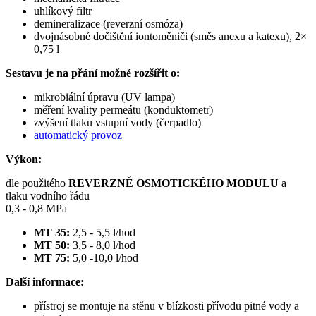
uhlíkový filtr
demineralizace (reverzní osmóza)
dvojnásobné dočištění iontoměniči (směs anexu a katexu), 2×
0,75 l
Sestavu je na přání možné rozšířit o:
mikrobiální úpravu (UV lampa)
měření kvality permeátu (konduktometr)
zvýšení tlaku vstupní vody (čerpadlo)
automatický provoz
Výkon:
dle použitého
REVERZNĚ OSMOTICKÉHO MODULU
a
tlaku vodního řádu
0,3 - 0,8 MPa
MT 35:
2,5 - 5,5 l/hod
MT 50:
3,5 - 8,0 l/hod
MT 75:
5,0 -10,0 l/hod
Další informace:
přístroj se montuje na stěnu v blízkosti přívodu pitné vody a